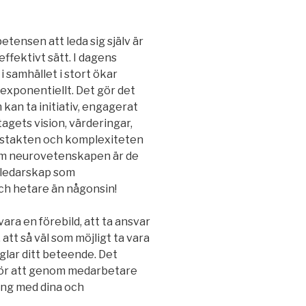
etensen att leda sig själv är
effektivt sätt. I dagens
 samhället i stort ökar
xponentiellt. Det gör det
kan ta initiativ, engagerat
tagets vision, värderingar,
ngstakten och komplexiteten
om neurovetenskapen är de
lvledarskap som
och hetare än någonsin!
ra en förebild, att ta ansvar
att så väl som möjligt ta vara
glar ditt beteende. Det
 för att genom medarbetare
ang med dina och