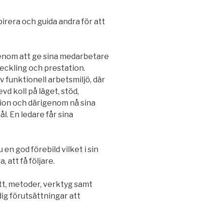
irera och guida andra för att
genom att ge sina medarbetare
veckling och prestation.
v funktionell arbetsmiljö, där
d koll på läget, stöd,
tion och därigenom nå sina
. En ledare får sina
du en god förebild vilket i sin
, att få följare.
t, metoder, verktyg samt
ig förutsättningar att