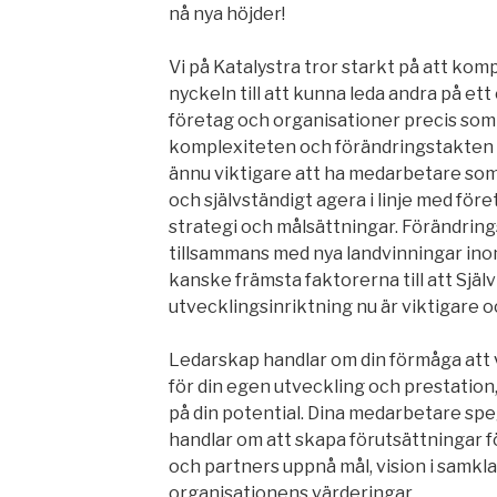
nå nya höjder!
Vi på Katalystra tror starkt på att komp
nyckeln till att kunna leda andra på ett 
företag och organisationer precis som i
komplexiteten och förändringstakten e
ännu viktigare att ha medarbetare som 
och självständigt agera i linje med före
strategi och målsättningar. Förändri
tillsammans med nya landvinningar in
kanske främsta faktorerna till att Sjä
utvecklingsinriktning nu är viktigare 
Ledarskap handlar om din förmåga att va
för din egen utveckling och prestation, 
på din potential. Dina medarbetare spe
handlar om att skapa förutsättningar
och partners uppnå mål, vision i samkl
organisationens värderingar.