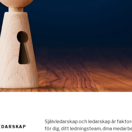
Självledarskap och ledarskap är faktor
EDARSKAP
för dig, ditt ledningsteam, dina medarb