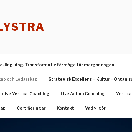
LYSTRA
ckling idag. Transformativ förmåga för morgondagen
skap och Ledarskap
Strategisk Excellens – Kultur – Organis
utive Vertical Coaching
Live Action Coaching
Vertika
kap
Certifieringar
Kontakt
Vad vi gör