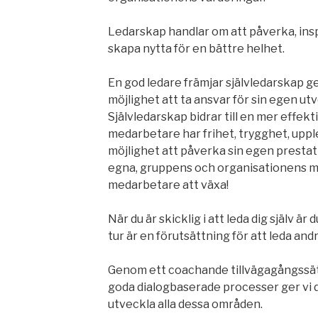
Ledarskap handlar om att påverka, insp
skapa nytta för en bättre helhet.
En god ledare främjar självledarskap 
möjlighet att ta ansvar för sin egen ut
Självledarskap bidrar till en mer effekti
medarbetare har frihet, trygghet, upplev
möjlighet att påverka sin egen presta
egna, gruppens och organisationens mål
medarbetare att växa!
När du är skicklig i att leda dig själv är 
tur är en förutsättning för att leda andra
Genom ett coachande tillvägagångssät
goda dialogbaserade processer ger vi d
utveckla alla dessa områden.