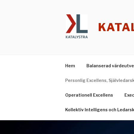
Hoppa
till
innehåll
KATA
Hem
Balanserad värdeutve
Personlig Excellens, Självledar
Operationell Excellens
Exec
Kollektiv Intelligens och Ledars